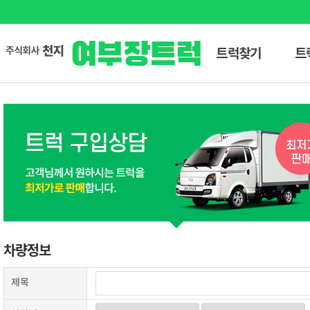
트럭찾기
트
차량정보
제목