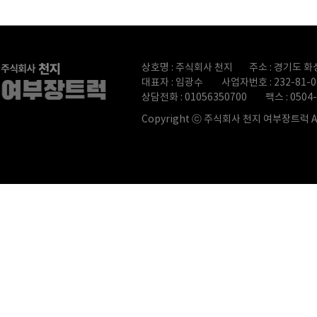
상호명 : 주식회사 천지
주소 : 경기도 화
대표자 : 임광수
사업자번호 : 232-81-0
상담전화 : 01056350700
팩스 : 0504
Copyright ⓒ
주식회사 천지 여부장트럭 All r