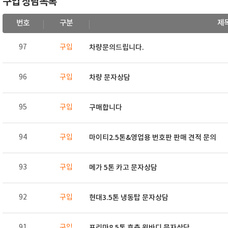
구입 상담목록
번호
구분
제
97
구입
차량문의드립니다.
96
구입
차량 문자상담
95
구입
구매합니다
94
구입
마이티2.5톤&영업용 번호판 판매 견적 문의
93
구입
메가 5톤 카고 문자상담
92
구입
현대3.5톤 냉동탑 문자상담
91
구입
프리마8.5톤 후축 윙바디 문자상담