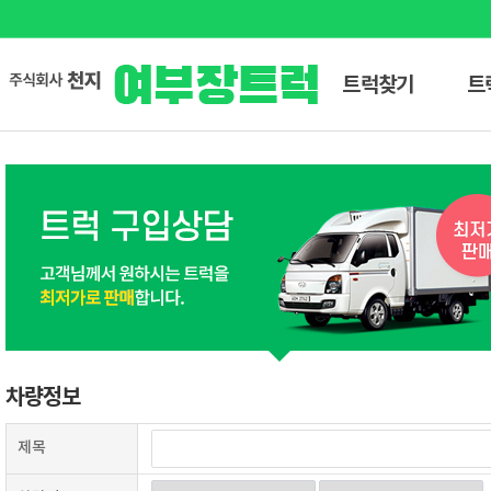
트럭찾기
트
차량정보
제목