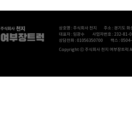
상호명 : 주식회사 천지
주소 : 경기도 화
대표자 : 임광수
사업자번호 : 232-81-0
상담전화 : 01056350700
팩스 : 0504
Copyright ⓒ
주식회사 천지 여부장트럭 All r