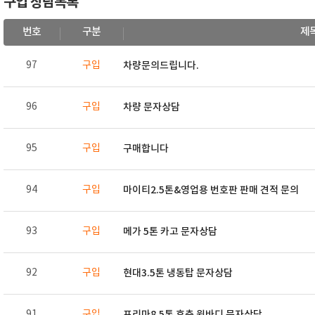
구입 상담목록
번호
구분
제
97
구입
차량문의드립니다.
96
구입
차량 문자상담
95
구입
구매합니다
94
구입
마이티2.5톤&영업용 번호판 판매 견적 문의
93
구입
메가 5톤 카고 문자상담
92
구입
현대3.5톤 냉동탑 문자상담
91
구입
프리마8.5톤 후축 윙바디 문자상담