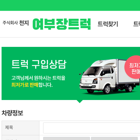
트럭찾기
트
차량정보
제목