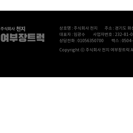
상호명 : 주식회사 천지
주소 : 경기도 화
대표자 : 임광수
사업자번호 : 232-81-0
상담전화 : 01056350700
팩스 : 0504
Copyright ⓒ
주식회사 천지 여부장트럭 All r