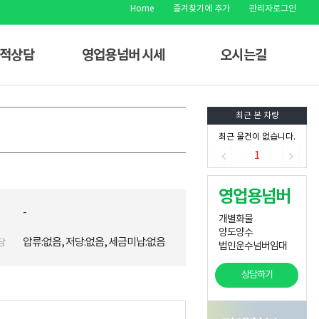
Home
즐겨찾기에 추가
관리자로그인
견적상담
영업용넘버 시세
오시는길
최근 본 차량
최근 물건이 없습니다.
1
영업용넘버
-
개별화물
양도양수
압류:없음, 저당:없음, 세금미납:없음
당
법인운수넘버임대
상담하기