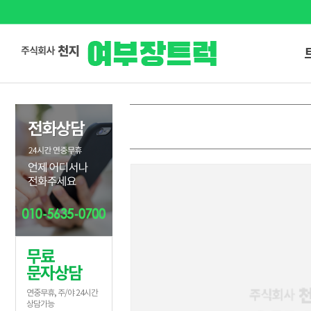
무료
문자상담
연중무휴, 주/야 24시간
상담가능