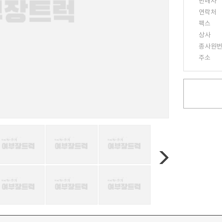
판매자
연락처
팩스
상사
종사원
주소