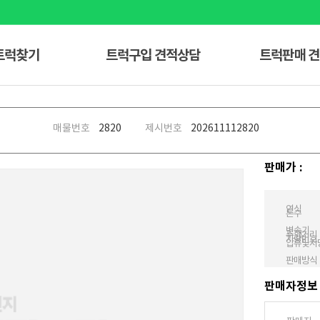
트럭찾기
트럭구입 견적상담
트럭판매 
매물번호
2820
제시번호
20261111
2820
판매가 :
연식
톤수
변속기
주행거리
차량번호
압류및저
판매방식
판매자정보