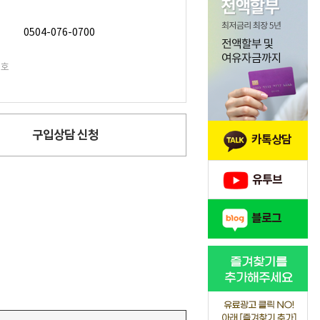
0504-076-0700
번호
구입상담 신청
카톡상담
유투브
블로그