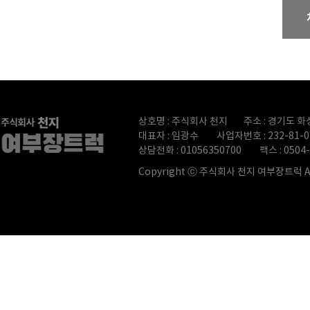
상호명 : 주식회사 천지
주소 : 경기도 화
대표자 : 임광수
사업자번호 : 232-81-0
상담전화 : 01056350700
팩스 : 0504
Copyright ⓒ
주식회사 천지 여부장트럭 All r