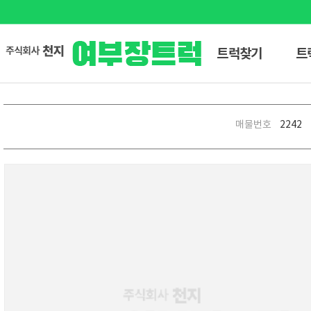
트럭찾기
트
매물번호
2242