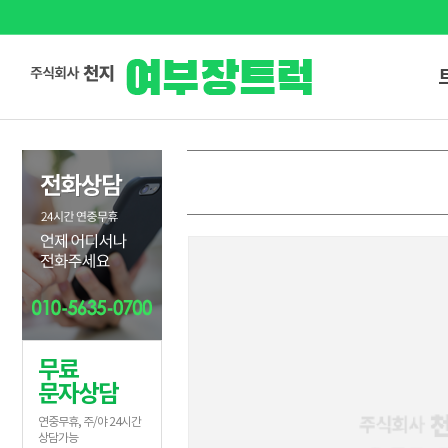
무료
문자상담
연중무휴, 주/야 24시간
상담가능