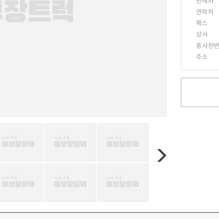
판매자
연락처
팩스
상사
종사원
주소