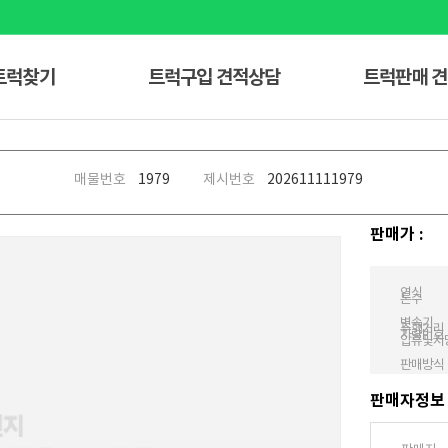
트럭찾기
트럭구입 견적상담
트럭판매 
매물번호
1979
제시번호
20261111
1979
판매가 :
연식
톤수
변속기
주행거리
차량번호
압류및저
판매방식
판매자정보