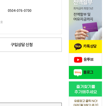
0504-076-0700
번호
구입상담 신청
카톡상담
유투브
블로그