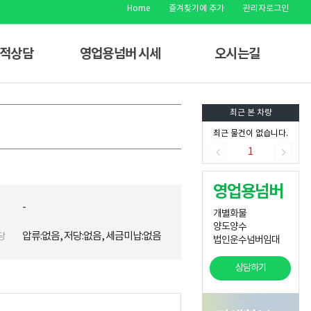
Home
즐겨찾기에 추가
관리자로그인
견적상담
영업용넘버 시세
오시는길
최근 본 차량
최근 물건이 없습니다.
1
영업용넘버
-
개별화물
양도양수
압류:없음, 저당:없음, 세금미납:없음
당
법인운수넘버임대
상담하기