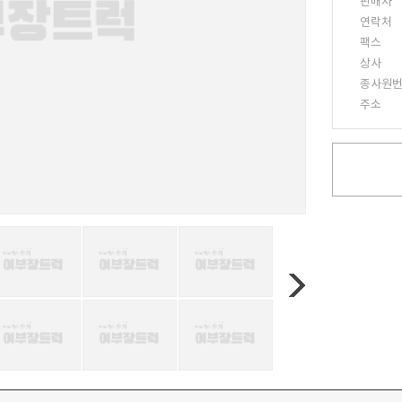
판매자
연락처
팩스
상사
종사원
주소