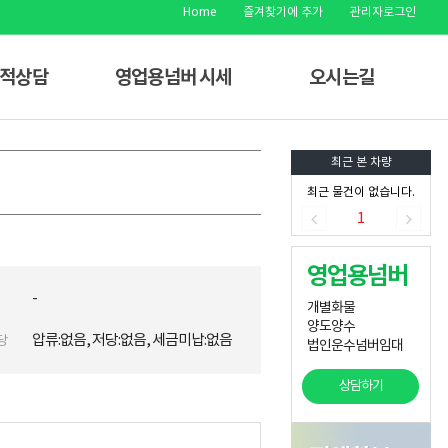
Home
즐겨찾기에 추가
관리자로그인
견적상담
영업용넘버 시세
오시는길
최근 본 차량
최근 물건이 없습니다.
1
영업용넘버
-
개별화물
양도양수
압류:없음, 저당:없음, 세금미납:없음
당
법인운수넘버임대
상담하기