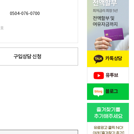
0504-076-0700
번호
구입상담 신청
카톡상담
유투브
블로그