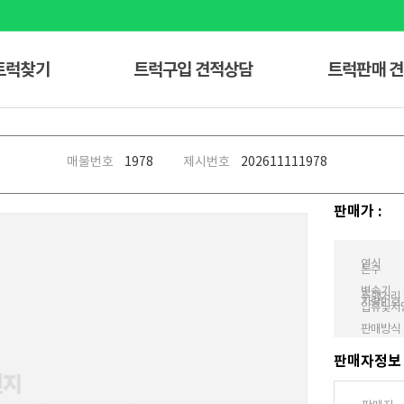
트럭찾기
트럭구입 견적상담
트럭판매 
매물번호
1978
제시번호
20261111
1978
판매가 :
연식
톤수
변속기
주행거리
차량번호
압류및저
판매방식
판매자정보