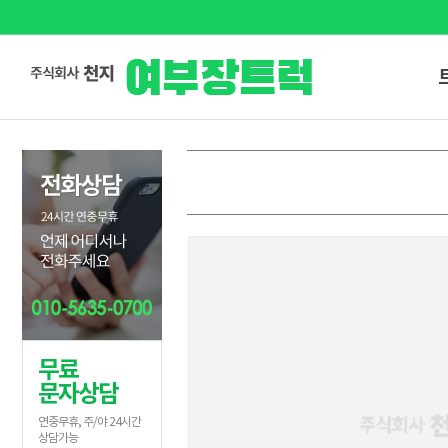
무료
문자상담
연중무휴, 주/야 24시간
상담가능