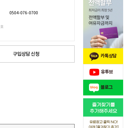
0504-076-0700
번호
구입상담 신청
카톡상담
유투브
블로그