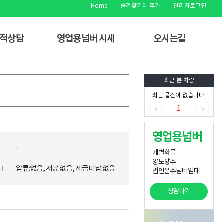
Home
즐겨찾기에 추가
관리자로그인
견적상담
영업용넘버 시세
오시는길
최근 본 차량
최근 물건이 없습니다.
1
영업용넘버
-
개별화물
양도양수
압류:없음, 저당:없음, 세금미납:없음
당
법인운수넘버임대
상담하기