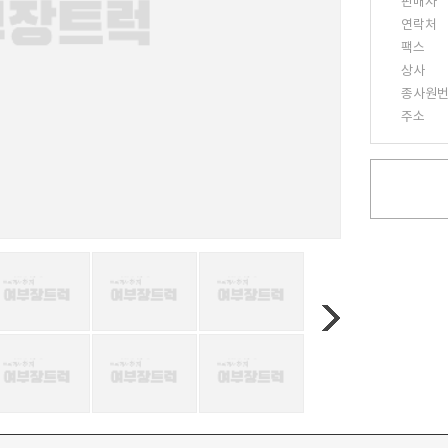
판매자
연락처
팩스
상사
종사원
주소