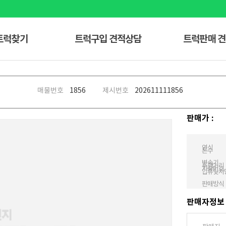
트럭찾기
트럭구입 견적상담
트럭판매 
매물번호
1856
제시번호
20261111
1856
판매가 :
연식
톤수
변속기
주행거리
차량번호
압류및저
판매방식
판매자정보