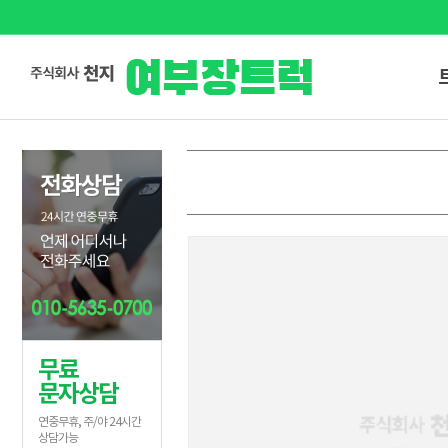
무료
문자상담
연중무휴, 주/야 24시간
상담가능